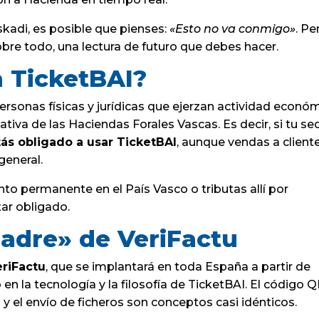
uskadi, es posible que pienses:
«Esto no va conmigo»
. Pe
bre todo, una lectura de futuro que debes hacer.
a TicketBAI?
 personas físicas y jurídicas que ejerzan actividad econó
tiva de las Haciendas Forales Vascas. Es decir, si tu se
tás obligado a usar TicketBAI
, aunque vendas a client
general.
nto permanente en el País Vasco o tributas allí por
ar obligado.
padre» de VeriFactu
eriFactu
, que se implantará en toda España a partir de
n la tecnología y la filosofía de TicketBAI. El código Q
y el envío de ficheros son conceptos casi idénticos.