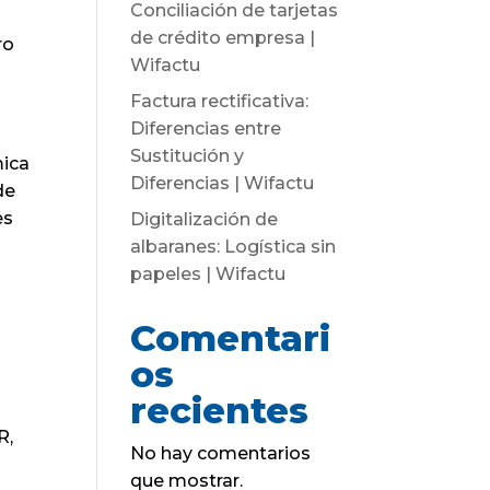
Conciliación de tarjetas
de crédito empresa |
ro
Wifactu
Factura rectificativa:
Diferencias entre
Sustitución y
mica
Diferencias | Wifactu
de
es
Digitalización de
albaranes: Logística sin
papeles | Wifactu
Comentari
os
recientes
R,
No hay comentarios
que mostrar.