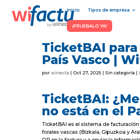
Inicio
Tipos de empresa
¡PRUÉBALO YA!
TicketBAI para
País Vasco | W
por
winecta
|
Oct 27, 2025
| Sin categoría |
TicketBAI: ¿Me
no está en el P
TicketBAI es el sistema de facturación
forales vascas (Bizkaia, Gipuzkoa y Ara
QR en la factura y a enviar la informac