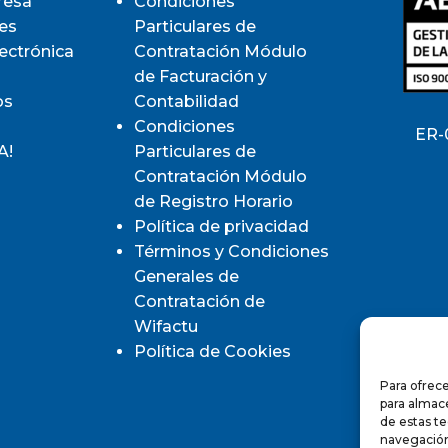
resa
Condiciones
es
Particulares de
lectrónica
Contratación Módulo
de Facturación y
os
Contabilidad
Condiciones
ER-
A!
Particulares de
Contratación Módulo
de Registro Horario
Política de privacidad
Términos y Condiciones
Generales de
Contratación de
Wifactu
Política de Cookies
Para ofrece
para almace
de estas t
navegación 